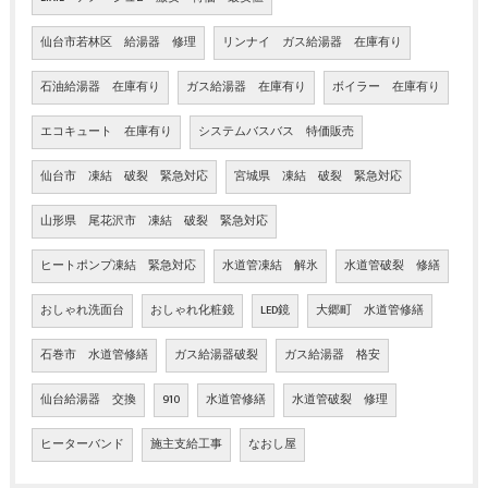
仙台市若林区 給湯器 修理
リンナイ ガス給湯器 在庫有り
石油給湯器 在庫有り
ガス給湯器 在庫有り
ボイラー 在庫有り
エコキュート 在庫有り
システムバスバス 特価販売
仙台市 凍結 破裂 緊急対応
宮城県 凍結 破裂 緊急対応
山形県 尾花沢市 凍結 破裂 緊急対応
ヒートポンプ凍結 緊急対応
水道管凍結 解氷
水道管破裂 修繕
おしゃれ洗面台
おしゃれ化粧鏡
LED鏡
大郷町 水道管修繕
石巻市 水道管修繕
ガス給湯器破裂
ガス給湯器 格安
仙台給湯器 交換
910
水道管修繕
水道管破裂 修理
ヒーターバンド
施主支給工事
なおし屋