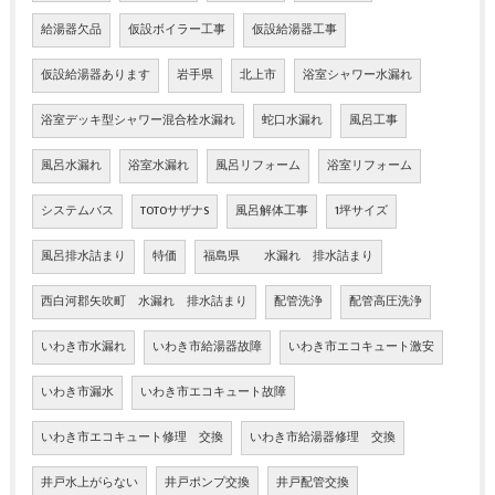
給湯器欠品
仮設ボイラー工事
仮設給湯器工事
仮設給湯器あります
岩手県
北上市
浴室シャワー水漏れ
浴室デッキ型シャワー混合栓水漏れ
蛇口水漏れ
風呂工事
風呂水漏れ
浴室水漏れ
風呂リフォーム
浴室リフォーム
システムバス
TOTOサザナS
風呂解体工事
1坪サイズ
風呂排水詰まり
特価
福島県 水漏れ 排水詰まり
西白河郡矢吹町 水漏れ 排水詰まり
配管洗浄
配管高圧洗浄
いわき市水漏れ
いわき市給湯器故障
いわき市エコキュート激安
いわき市漏水
いわき市エコキュート故障
いわき市エコキュート修理 交換
いわき市給湯器修理 交換
井戸水上がらない
井戸ポンプ交換
井戸配管交換