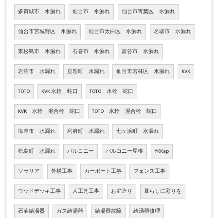
多賀城市 水漏れ
仙台市 水漏れ
仙台市青葉区 水漏れ
仙台市宮城野区 水漏れ
仙台市太白区 水漏れ
名取市 水漏れ
東松島市 水漏れ
石巻市 水漏れ
富谷市 水漏れ
岩沼市 水漏れ
亘理町 水漏れ
仙台市若林区 水漏れ
KVK
TOTO
KVK 水栓 蛇口
TOTO 水栓 蛇口
KVK 水栓 混合栓 蛇口
TOTO 水栓 混合栓 蛇口
塩釜市 水漏れ
利府町 水漏れ
七ヶ浜町 水漏れ
松島町 水漏れ
バルコニー
バルコニー屋根
YKKap
ソラリア
外構工事
カーポート工事
フェンス工事
ウッドデッキ工事
人工芝工事
お庭造り
暮らしに彩りを
石油給湯器
ガス給湯器
給湯器故障
給湯器修理