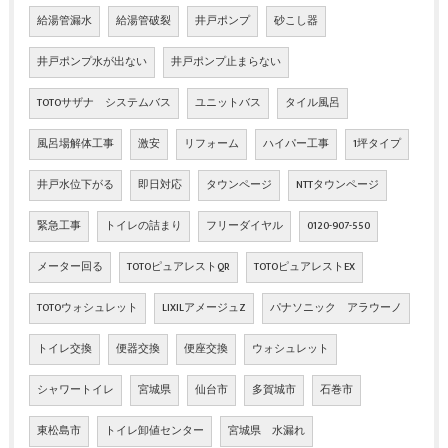
給湯管漏水
給湯管破裂
井戸ポンプ
砂こし器
井戸ポンプ水が出ない
井戸ポンプ止まらない
TOTOサザナ システムバス
ユニットバス
タイル風呂
風呂場解体工事
激安
リフォーム
ハイパー工事
1坪タイプ
井戸水位下がる
即日対応
タウンページ
NTTタウンページ
緊急工事
トイレの詰まり
フリーダイヤル
0120-907-550
メーター回る
TOTOピュアレストQR
TOTOピュアレストEX
TOTOウォシュレット
LIXILアメージュZ
パナソニック アラウーノ
トイレ交換
便器交換
便座交換
ウォシュレット
シャワートイレ
宮城県
仙台市
多賀城市
石巻市
東松島市
トイレ卸値センター
宮城県 水漏れ