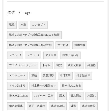
タグ
Tags
塩釜
水道
コンセプト
塩釜の水道･ヤブキ設備工業の口コミ情報
塩釜の水道･ヤブキ設備工業の評判
サービス
採用情報
メニュー1
メニュー2
アクセス
お問い合わせ
プライバシーポリシー
トイレ
格安
洗面化粧台
給湯器
エコキュート
凍結
緊急対応
即日工事
排水詰まり
トイレ詰まり
排水枡木の根詰まり
排水枡あふれる
排水桝あふれる
ハイパー 工事
漏水
漏水調査
水漏れ
給水管漏水
床下 水漏れ
水道管凍結
破裂
水道管破裂