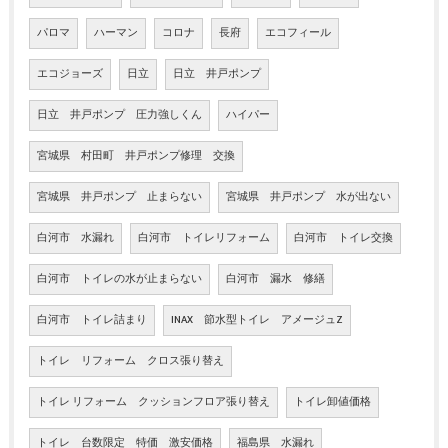
パロマ
ハーマン
コロナ
長府
エコフィール
エコジョーズ
日立
日立 井戸ポンプ
日立 井戸ポンプ 圧力強しくん
ハイパー
宮城県 村田町 井戸ポンプ修理 交換
宮城県 井戸ポンプ 止まらない
宮城県 井戸ポンプ 水が出ない
白河市 水漏れ
白河市 トイレリフォーム
白河市 トイレ交換
白河市 トイレの水が止まらない
白河市 漏水 修繕
白河市 トイレ詰まり
INAX 節水型トイレ アメージュZ
トイレ リフォーム クロス張り替え
トイレ リフォーム クッションフロア張り替え
トイレ卸値価格
トイレ 台数限定 特価 激安価格
福島県 水漏れ