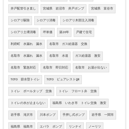
井戸配管引き直し
宮城県 岩沼市 井戸ポンプ
宮城県 富谷市
シロアリ駆除
シロアリ消毒
シロアリ木部注入消毒
シロアリ土壌消毒
坪単価
築20年
戸建て住宅
利府町 水漏れ 漏水
名取市 ガス給湯器 交換
名取市 水漏れ 漏水
名取市 水道
ガス給湯器 激安
名取市 緊急対応
名取市 即日対応
名取市 お湯が出ない
TOTO 節水型トイレ
TOTO ピュアレストQR
トイレ ボールタップ 交換
トイレ フロート弁 交換
トイレの水が止まらない
福島県 いわき市 トイレ交換 激安
岩手県 滝沢市
川本ポンプ
手押し式ポンプ
岩手県 一関市
福島県 福島市
エバラ ポンプ
リンナイ
ノーリツ