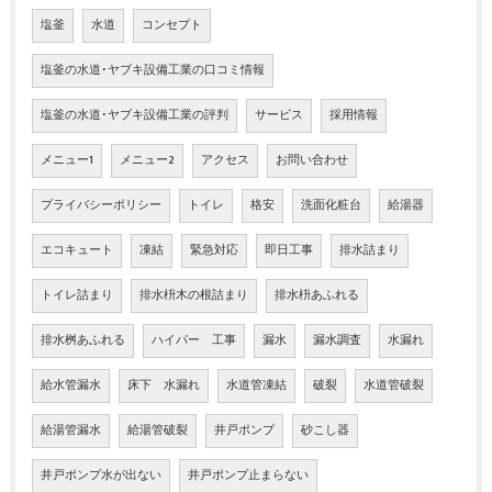
塩釜
水道
コンセプト
塩釜の水道･ヤブキ設備工業の口コミ情報
塩釜の水道･ヤブキ設備工業の評判
サービス
採用情報
メニュー1
メニュー2
アクセス
お問い合わせ
プライバシーポリシー
トイレ
格安
洗面化粧台
給湯器
エコキュート
凍結
緊急対応
即日工事
排水詰まり
トイレ詰まり
排水枡木の根詰まり
排水枡あふれる
排水桝あふれる
ハイパー 工事
漏水
漏水調査
水漏れ
給水管漏水
床下 水漏れ
水道管凍結
破裂
水道管破裂
給湯管漏水
給湯管破裂
井戸ポンプ
砂こし器
井戸ポンプ水が出ない
井戸ポンプ止まらない