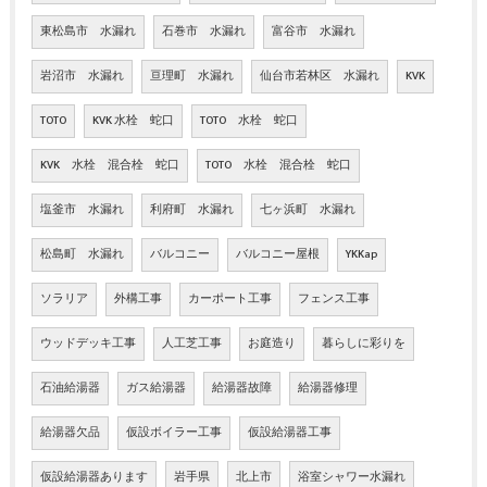
東松島市 水漏れ
石巻市 水漏れ
富谷市 水漏れ
岩沼市 水漏れ
亘理町 水漏れ
仙台市若林区 水漏れ
KVK
TOTO
KVK 水栓 蛇口
TOTO 水栓 蛇口
KVK 水栓 混合栓 蛇口
TOTO 水栓 混合栓 蛇口
塩釜市 水漏れ
利府町 水漏れ
七ヶ浜町 水漏れ
松島町 水漏れ
バルコニー
バルコニー屋根
YKKap
ソラリア
外構工事
カーポート工事
フェンス工事
ウッドデッキ工事
人工芝工事
お庭造り
暮らしに彩りを
石油給湯器
ガス給湯器
給湯器故障
給湯器修理
給湯器欠品
仮設ボイラー工事
仮設給湯器工事
仮設給湯器あります
岩手県
北上市
浴室シャワー水漏れ