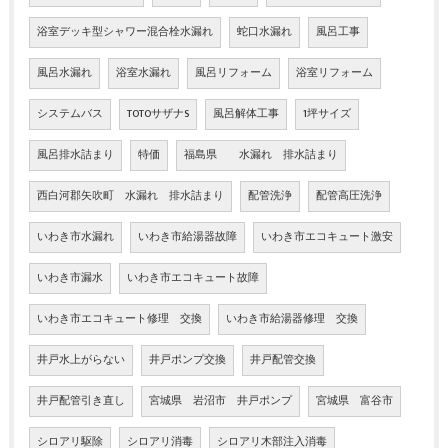
浴室デッキ型シャワー混合栓水漏れ
蛇口水漏れ
風呂工事
風呂水漏れ
浴室水漏れ
風呂リフォーム
浴室リフォーム
システムバス
TOTOサザナS
風呂解体工事
1坪サイズ
風呂排水詰まり
特価
福島県 水漏れ 排水詰まり
西白河郡矢吹町 水漏れ 排水詰まり
配管洗浄
配管高圧洗浄
いわき市水漏れ
いわき市給湯器故障
いわき市エコキュート激安
いわき市漏水
いわき市エコキュート故障
いわき市エコキュート修理 交換
いわき市給湯器修理 交換
井戸水上がらない
井戸ポンプ交換
井戸配管交換
井戸配管引き直し
宮城県 岩沼市 井戸ポンプ
宮城県 富谷市
シロアリ駆除
シロアリ消毒
シロアリ木部注入消毒