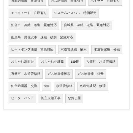
石油給湯器 在庫有り
ガス給湯器 在庫有り
ボイラー 在庫有り
エコキュート 在庫有り
システムバスバス 特価販売
仙台市 凍結 破裂 緊急対応
宮城県 凍結 破裂 緊急対応
山形県 尾花沢市 凍結 破裂 緊急対応
ヒートポンプ凍結 緊急対応
水道管凍結 解氷
水道管破裂 修繕
おしゃれ洗面台
おしゃれ化粧鏡
LED鏡
大郷町 水道管修繕
石巻市 水道管修繕
ガス給湯器破裂
ガス給湯器 格安
仙台給湯器 交換
910
水道管修繕
水道管破裂 修理
ヒーターバンド
施主支給工事
なおし屋