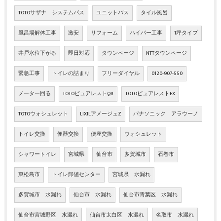
TOTOサザナ システムバス
ユニットバス
タイル風呂
風呂場解体工事
激安
リフォーム
ハイパー工事
1坪タイプ
井戸水位下がる
即日対応
タウンページ
NTTタウンページ
緊急工事
トイレの詰まり
フリーダイヤル
0120-907-550
メーター回る
TOTOピュアレストQR
TOTOピュアレストEX
TOTOウォシュレット
LIXILアメージュZ
パナソニック アラウーノ
トイレ交換
便器交換
便座交換
ウォシュレット
シャワートイレ
宮城県
仙台市
多賀城市
石巻市
東松島市
トイレ卸値センター
宮城県 水漏れ
多賀城市 水漏れ
仙台市 水漏れ
仙台市青葉区 水漏れ
仙台市宮城野区 水漏れ
仙台市太白区 水漏れ
名取市 水漏れ