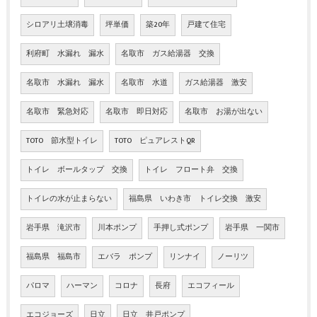
シロアリ土壌消毒
坪単価
築20年
戸建て住宅
利府町 水漏れ 漏水
名取市 ガス給湯器 交換
名取市 水漏れ 漏水
名取市 水道
ガス給湯器 激安
名取市 緊急対応
名取市 即日対応
名取市 お湯が出ない
TOTO 節水型トイレ
TOTO ピュアレストQR
トイレ ボールタップ 交換
トイレ フロート弁 交換
トイレの水が止まらない
福島県 いわき市 トイレ交換 激安
岩手県 滝沢市
川本ポンプ
手押し式ポンプ
岩手県 一関市
福島県 福島市
エバラ ポンプ
リンナイ
ノーリツ
パロマ
ハーマン
コロナ
長府
エコフィール
エコジョーズ
日立
日立 井戸ポンプ