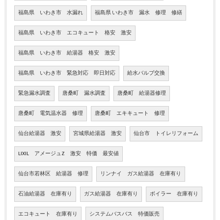
福島県 いわき市 水漏れ
福島県 いわき市 漏水 修理 修繕
福島県 いわき市 エコキュート 格安 激安
福島県 いわき市 給湯器 格安 激安
福島県 いわき市 緊急対応 即日対応
給水バルブ交換
緊急漏水調査
唐桑町 漏水調査
唐桑町 給湯器修理
唐桑町 電気温水器 修理
唐桑町 エキキュート 修理
仙台給湯器 激安
宮城県給湯器 激安
仙台市 トイレリフォーム
LIXIL アメージュZ 激安 特価 最安値
仙台市若林区 給湯器 修理
リンナイ ガス給湯器 在庫有り
石油給湯器 在庫有り
ガス給湯器 在庫有り
ボイラー 在庫有り
エコキュート 在庫有り
システムバスバス 特価販売