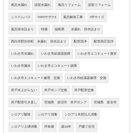
風呂水漏れ
浴室水漏れ
風呂リフォーム
浴室リフォーム
システムバス
TOTOサザナS
風呂解体工事
1坪サイズ
風呂排水詰まり
特価
福島県 水漏れ 排水詰まり
西白河郡矢吹町 水漏れ 排水詰まり
配管洗浄
配管高圧洗浄
いわき市水漏れ
いわき市給湯器故障
いわき市エコキュート激安
いわき市漏水
いわき市エコキュート故障
いわき市エコキュート修理 交換
いわき市給湯器修理 交換
井戸水上がらない
井戸ポンプ交換
井戸配管交換
井戸配管引き直し
宮城県 岩沼市 井戸ポンプ
宮城県 富谷市
シロアリ駆除
シロアリ消毒
シロアリ木部注入消毒
シロアリ土壌消毒
坪単価
築20年
戸建て住宅