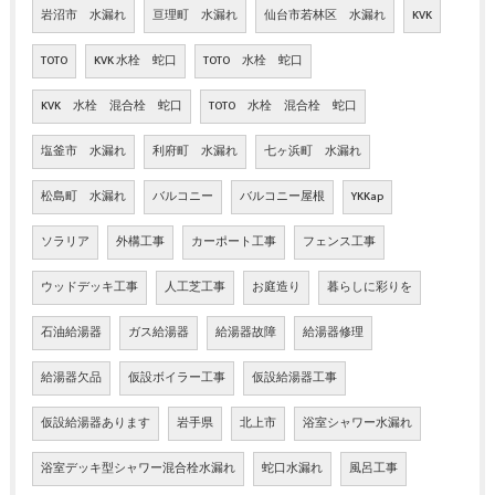
岩沼市 水漏れ
亘理町 水漏れ
仙台市若林区 水漏れ
KVK
TOTO
KVK 水栓 蛇口
TOTO 水栓 蛇口
KVK 水栓 混合栓 蛇口
TOTO 水栓 混合栓 蛇口
塩釜市 水漏れ
利府町 水漏れ
七ヶ浜町 水漏れ
松島町 水漏れ
バルコニー
バルコニー屋根
YKKap
ソラリア
外構工事
カーポート工事
フェンス工事
ウッドデッキ工事
人工芝工事
お庭造り
暮らしに彩りを
石油給湯器
ガス給湯器
給湯器故障
給湯器修理
給湯器欠品
仮設ボイラー工事
仮設給湯器工事
仮設給湯器あります
岩手県
北上市
浴室シャワー水漏れ
浴室デッキ型シャワー混合栓水漏れ
蛇口水漏れ
風呂工事