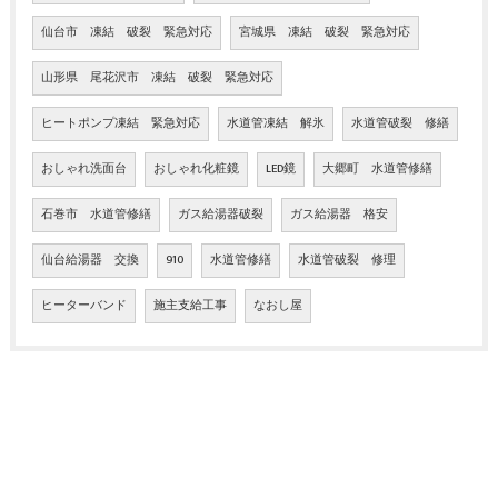
仙台市 凍結 破裂 緊急対応
宮城県 凍結 破裂 緊急対応
山形県 尾花沢市 凍結 破裂 緊急対応
ヒートポンプ凍結 緊急対応
水道管凍結 解氷
水道管破裂 修繕
おしゃれ洗面台
おしゃれ化粧鏡
LED鏡
大郷町 水道管修繕
石巻市 水道管修繕
ガス給湯器破裂
ガス給湯器 格安
仙台給湯器 交換
910
水道管修繕
水道管破裂 修理
ヒーターバンド
施主支給工事
なおし屋