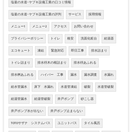
塩釜の水道･ヤブキ設備工業の口コミ情報
塩釜の水道･ヤブキ設備工業の評判
サービス
採用情報
メニュー1
メニュー2
アクセス
お問い合わせ
プライバシーポリシー
トイレ
格安
洗面化粧台
給湯器
エコキュート
凍結
緊急対応
即日工事
排水詰まり
トイレ詰まり
排水枡木の根詰まり
排水枡あふれる
排水桝あふれる
ハイパー 工事
漏水
漏水調査
水漏れ
給水管漏水
床下 水漏れ
水道管凍結
破裂
水道管破裂
給湯管漏水
給湯管破裂
井戸ポンプ
砂こし器
井戸ポンプ水が出ない
井戸ポンプ止まらない
TOTOサザナ システムバス
ユニットバス
タイル風呂