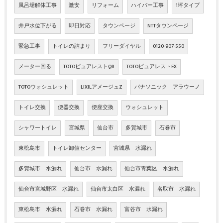
風呂場解体工事
激安
リフォーム
ハイパー工事
1坪タイプ
井戸水位下がる
即日対応
タウンページ
NTTタウンページ
緊急工事
トイレの詰まり
フリーダイヤル
0120-907-550
メーター回る
TOTOピュアレストQR
TOTOピュアレストEX
TOTOウォシュレット
LIXILアメージュZ
パナソニック アラウーノ
トイレ交換
便器交換
便座交換
ウォシュレット
シャワートイレ
宮城県
仙台市
多賀城市
石巻市
東松島市
トイレ卸値センター
宮城県 水漏れ
多賀城市 水漏れ
仙台市 水漏れ
仙台市青葉区 水漏れ
仙台市宮城野区 水漏れ
仙台市太白区 水漏れ
名取市 水漏れ
東松島市 水漏れ
石巻市 水漏れ
富谷市 水漏れ