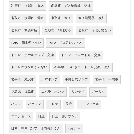
利府町 水漏れ 漏水
名取市 ガス給湯器 交換
名取市 水漏れ 漏水
名取市 水道
ガス給湯器 激安
名取市 緊急対応
名取市 即日対応
名取市 お湯が出ない
TOTO 節水型トイレ
TOTO ピュアレストQR
トイレ ボールタップ 交換
トイレ フロート弁 交換
トイレの水が止まらない
福島県 いわき市 トイレ交換 激安
岩手県 滝沢市
川本ポンプ
手押し式ポンプ
岩手県 一関市
福島県 福島市
エバラ ポンプ
リンナイ
ノーリツ
パロマ
ハーマン
コロナ
長府
エコフィール
エコジョーズ
日立
日立 井戸ポンプ
日立 井戸ポンプ 圧力強しくん
ハイパー