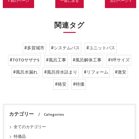
< 前のページ
一覧に戻る
次のページ >
関連タグ
#多賀城市
#システムバス
#ユニットバス
#TOTOサザナS
#風呂工事
#風呂解体工事
#1坪サイズ
#風呂水漏れ
#風呂排水詰まり
#リフォーム
#激安
#格安
#特価
カテゴリー
Categories
全てのカテゴリー
特価品