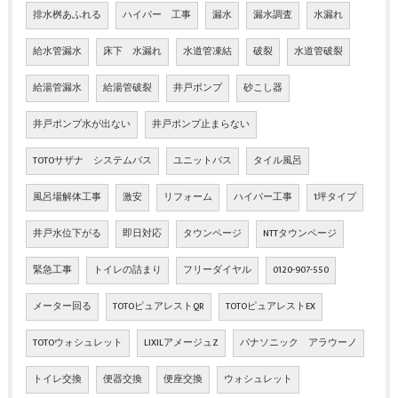
排水桝あふれる
ハイパー 工事
漏水
漏水調査
水漏れ
給水管漏水
床下 水漏れ
水道管凍結
破裂
水道管破裂
給湯管漏水
給湯管破裂
井戸ポンプ
砂こし器
井戸ポンプ水が出ない
井戸ポンプ止まらない
TOTOサザナ システムバス
ユニットバス
タイル風呂
風呂場解体工事
激安
リフォーム
ハイパー工事
1坪タイプ
井戸水位下がる
即日対応
タウンページ
NTTタウンページ
緊急工事
トイレの詰まり
フリーダイヤル
0120-907-550
メーター回る
TOTOピュアレストQR
TOTOピュアレストEX
TOTOウォシュレット
LIXILアメージュZ
パナソニック アラウーノ
トイレ交換
便器交換
便座交換
ウォシュレット