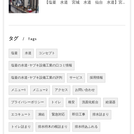
【塩釜 水道 宮城 水道 仙台 水道】宮城県 富谷市 給湯器 エコキュート 故障 お湯が出ない 即日対応 緊急対応 激安 特価 格安にて交換しました！
タグ
Tags
塩釜
水道
コンセプト
塩釜の水道･ヤブキ設備工業の口コミ情報
塩釜の水道･ヤブキ設備工業の評判
サービス
採用情報
メニュー1
メニュー2
アクセス
お問い合わせ
プライバシーポリシー
トイレ
格安
洗面化粧台
給湯器
エコキュート
凍結
緊急対応
即日工事
排水詰まり
トイレ詰まり
排水枡木の根詰まり
排水枡あふれる