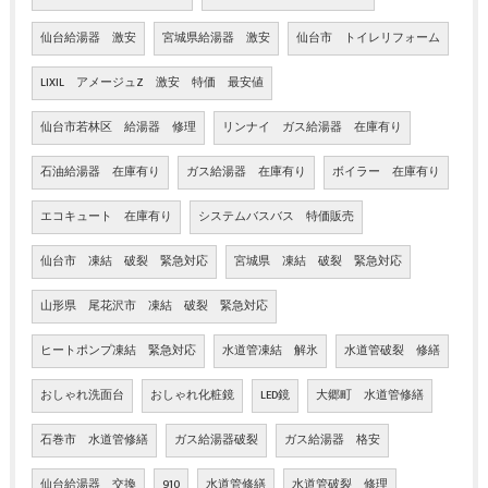
仙台給湯器 激安
宮城県給湯器 激安
仙台市 トイレリフォーム
LIXIL アメージュZ 激安 特価 最安値
仙台市若林区 給湯器 修理
リンナイ ガス給湯器 在庫有り
石油給湯器 在庫有り
ガス給湯器 在庫有り
ボイラー 在庫有り
エコキュート 在庫有り
システムバスバス 特価販売
仙台市 凍結 破裂 緊急対応
宮城県 凍結 破裂 緊急対応
山形県 尾花沢市 凍結 破裂 緊急対応
ヒートポンプ凍結 緊急対応
水道管凍結 解氷
水道管破裂 修繕
おしゃれ洗面台
おしゃれ化粧鏡
LED鏡
大郷町 水道管修繕
石巻市 水道管修繕
ガス給湯器破裂
ガス給湯器 格安
仙台給湯器 交換
910
水道管修繕
水道管破裂 修理