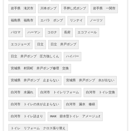
岩手県 滝沢市
川本ポンプ
手押し式ポンプ
岩手県 一関市
福島県 福島市
エバラ ポンプ
リンナイ
ノーリツ
パロマ
ハーマン
コロナ
長府
エコフィール
エコジョーズ
日立
日立 井戸ポンプ
日立 井戸ポンプ 圧力強しくん
ハイパー
宮城県 村田町 井戸ポンプ修理 交換
宮城県 井戸ポンプ 止まらない
宮城県 井戸ポンプ 水が出ない
白河市 水漏れ
白河市 トイレリフォーム
白河市 トイレ交換
白河市 トイレの水が止まらない
白河市 漏水 修繕
白河市 トイレ詰まり
INAX 節水型トイレ アメージュZ
トイレ リフォーム クロス張り替え