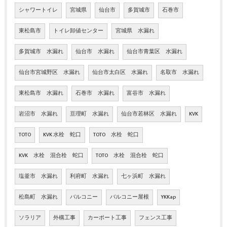
シャワートイレ
宮城県
仙台市
多賀城市
石巻市
東松島市
トイレ卸値センター
宮城県 水漏れ
多賀城市 水漏れ
仙台市 水漏れ
仙台市青葉区 水漏れ
仙台市宮城野区 水漏れ
仙台市太白区 水漏れ
名取市 水漏れ
東松島市 水漏れ
石巻市 水漏れ
富谷市 水漏れ
岩沼市 水漏れ
亘理町 水漏れ
仙台市若林区 水漏れ
KVK
TOTO
KVK 水栓 蛇口
TOTO 水栓 蛇口
KVK 水栓 混合栓 蛇口
TOTO 水栓 混合栓 蛇口
塩釜市 水漏れ
利府町 水漏れ
七ヶ浜町 水漏れ
松島町 水漏れ
バルコニー
バルコニー屋根
YKKap
ソラリア
外構工事
カーポート工事
フェンス工事