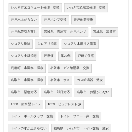
いわき市エコキュート修理 交換
いわき市給湯器修理 交換
井戸水上がらない
井戸ポンプ交換
井戸配管交換
井戸配管引き直し
宮城県 岩沼市 井戸ポンプ
宮城県 富谷市
シロアリ駆除
シロアリ消毒
シロアリ木部注入消毒
シロアリ土壌消毒
坪単価
築20年
戸建て住宅
利府町 水漏れ 漏水
名取市 ガス給湯器 交換
名取市 水漏れ 漏水
名取市 水道
ガス給湯器 激安
名取市 緊急対応
名取市 即日対応
名取市 お湯が出ない
TOTO 節水型トイレ
TOTO ピュアレストQR
トイレ ボールタップ 交換
トイレ フロート弁 交換
トイレの水が止まらない
福島県 いわき市 トイレ交換 激安