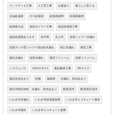
ウッドデッキ工事
人工芝工事
お庭造り
暮らしに彩りを
石油給湯器
ガス給湯器
給湯器故障
給湯器修理
給湯器欠品
仮設ボイラー工事
仮設給湯器工事
仮設給湯器あります
岩手県
北上市
浴室シャワー水漏れ
浴室デッキ型シャワー混合栓水漏れ
蛇口水漏れ
風呂工事
風呂水漏れ
浴室水漏れ
風呂リフォーム
浴室リフォーム
システムバス
TOTOサザナS
風呂解体工事
1坪サイズ
風呂排水詰まり
特価
福島県 水漏れ 排水詰まり
西白河郡矢吹町 水漏れ 排水詰まり
配管洗浄
配管高圧洗浄
いわき市水漏れ
いわき市給湯器故障
いわき市エコキュート激安
いわき市漏水
いわき市エコキュート故障