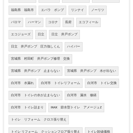
福島県 福島市
エバラ ポンプ
リンナイ
ノーリツ
パロマ
ハーマン
コロナ
長府
エコフィール
エコジョーズ
日立
日立 井戸ポンプ
日立 井戸ポンプ 圧力強しくん
ハイパー
宮城県 村田町 井戸ポンプ修理 交換
宮城県 井戸ポンプ 止まらない
宮城県 井戸ポンプ 水が出ない
白河市 水漏れ
白河市 トイレリフォーム
白河市 トイレ交換
白河市 トイレの水が止まらない
白河市 漏水 修繕
白河市 トイレ詰まり
INAX 節水型トイレ アメージュZ
トイレ リフォーム クロス張り替え
トイレ リフォーム クッションフロア張り替え
トイレ卸値価格