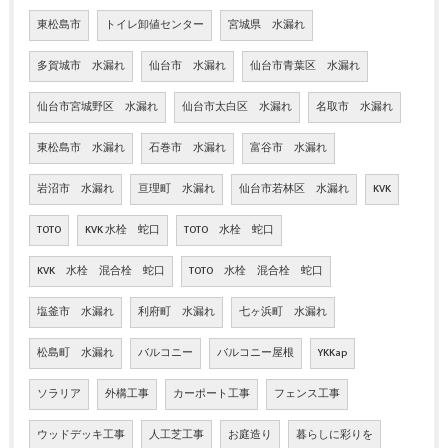
東松島市
トイレ卸値センター
宮城県 水漏れ
多賀城市 水漏れ
仙台市 水漏れ
仙台市青葉区 水漏れ
仙台市宮城野区 水漏れ
仙台市太白区 水漏れ
名取市 水漏れ
東松島市 水漏れ
石巻市 水漏れ
富谷市 水漏れ
岩沼市 水漏れ
亘理町 水漏れ
仙台市若林区 水漏れ
KVK
TOTO
KVK 水栓 蛇口
TOTO 水栓 蛇口
KVK 水栓 混合栓 蛇口
TOTO 水栓 混合栓 蛇口
塩釜市 水漏れ
利府町 水漏れ
七ヶ浜町 水漏れ
松島町 水漏れ
バルコニー
バルコニー屋根
YKKap
ソラリア
外構工事
カーポート工事
フェンス工事
ウッドデッキ工事
人工芝工事
お庭造り
暮らしに彩りを