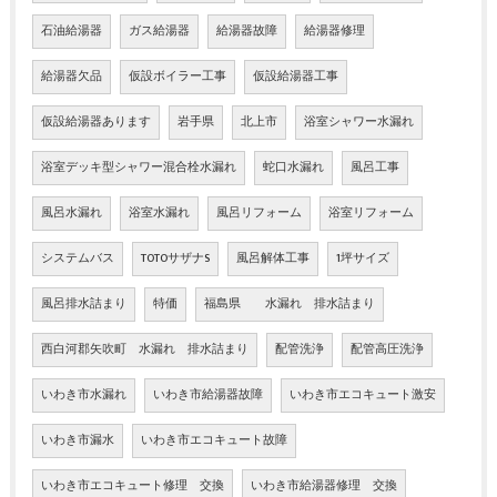
石油給湯器
ガス給湯器
給湯器故障
給湯器修理
給湯器欠品
仮設ボイラー工事
仮設給湯器工事
仮設給湯器あります
岩手県
北上市
浴室シャワー水漏れ
浴室デッキ型シャワー混合栓水漏れ
蛇口水漏れ
風呂工事
風呂水漏れ
浴室水漏れ
風呂リフォーム
浴室リフォーム
システムバス
TOTOサザナS
風呂解体工事
1坪サイズ
風呂排水詰まり
特価
福島県 水漏れ 排水詰まり
西白河郡矢吹町 水漏れ 排水詰まり
配管洗浄
配管高圧洗浄
いわき市水漏れ
いわき市給湯器故障
いわき市エコキュート激安
いわき市漏水
いわき市エコキュート故障
いわき市エコキュート修理 交換
いわき市給湯器修理 交換