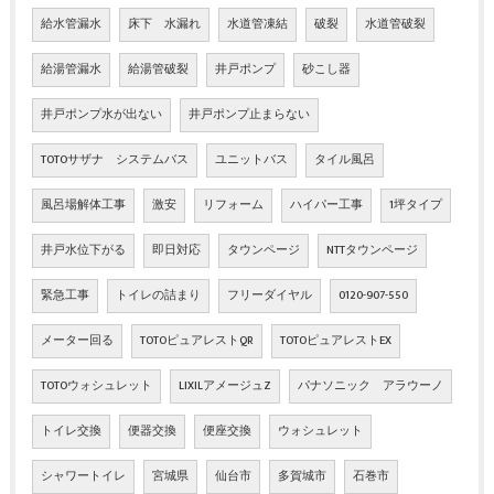
給水管漏水
床下 水漏れ
水道管凍結
破裂
水道管破裂
給湯管漏水
給湯管破裂
井戸ポンプ
砂こし器
井戸ポンプ水が出ない
井戸ポンプ止まらない
TOTOサザナ システムバス
ユニットバス
タイル風呂
風呂場解体工事
激安
リフォーム
ハイパー工事
1坪タイプ
井戸水位下がる
即日対応
タウンページ
NTTタウンページ
緊急工事
トイレの詰まり
フリーダイヤル
0120-907-550
メーター回る
TOTOピュアレストQR
TOTOピュアレストEX
TOTOウォシュレット
LIXILアメージュZ
パナソニック アラウーノ
トイレ交換
便器交換
便座交換
ウォシュレット
シャワートイレ
宮城県
仙台市
多賀城市
石巻市