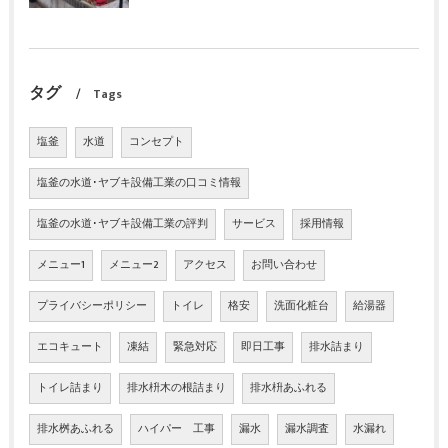
タグ
Tags
塩釜
水道
コンセプト
塩釜の水道･ヤブキ設備工業の口コミ情報
塩釜の水道･ヤブキ設備工業の評判
サービス
採用情報
メニュー1
メニュー2
アクセス
お問い合わせ
プライバシーポリシー
トイレ
格安
洗面化粧台
給湯器
エコキュート
凍結
緊急対応
即日工事
排水詰まり
トイレ詰まり
排水枡木の根詰まり
排水枡あふれる
排水桝あふれる
ハイパー 工事
漏水
漏水調査
水漏れ