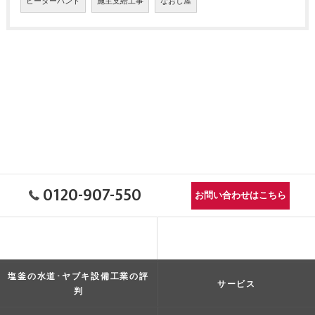
ヒーターバンド
施主支給工事
なおし屋
0120-907-550
お問い合わせはこちら
塩釜の水道･ヤブキ設備工業の口
コンセプト
コミ情報
塩釜の水道･ヤブキ設備工業の評
サービス
判