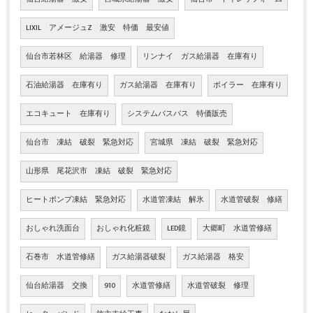
LIXIL アメージュZ 激安 特価 最安値
仙台市若林区 給湯器 修理
リンナイ ガス給湯器 在庫有り
石油給湯器 在庫有り
ガス給湯器 在庫有り
ボイラー 在庫有り
エコキュート 在庫有り
システムバスバス 特価販売
仙台市 凍結 破裂 緊急対応
宮城県 凍結 破裂 緊急対応
山形県 尾花沢市 凍結 破裂 緊急対応
ヒートポンプ凍結 緊急対応
水道管凍結 解氷
水道管破裂 修繕
おしゃれ洗面台
おしゃれ化粧鏡
LED鏡
大郷町 水道管修繕
石巻市 水道管修繕
ガス給湯器破裂
ガス給湯器 格安
仙台給湯器 交換
910
水道管修繕
水道管破裂 修理