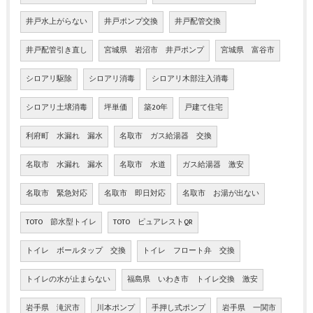
井戸水上がらない
井戸ポンプ交換
井戸配管交換
井戸配管引き直し
宮城県 岩沼市 井戸ポンプ
宮城県 富谷市
シロアリ駆除
シロアリ消毒
シロアリ木部注入消毒
シロアリ土壌消毒
坪単価
築20年
戸建て住宅
利府町 水漏れ 漏水
名取市 ガス給湯器 交換
名取市 水漏れ 漏水
名取市 水道
ガス給湯器 激安
名取市 緊急対応
名取市 即日対応
名取市 お湯が出ない
TOTO 節水型トイレ
TOTO ピュアレストQR
トイレ ボールタップ 交換
トイレ フロート弁 交換
トイレの水が止まらない
福島県 いわき市 トイレ交換 激安
岩手県 滝沢市
川本ポンプ
手押し式ポンプ
岩手県 一関市